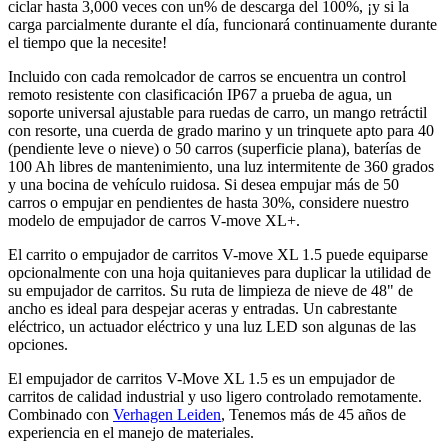
ciclar hasta 3,000 veces con un% de descarga del 100%, ¡y si la
carga parcialmente durante el día, funcionará continuamente durante
el tiempo que la necesite!
Incluido con cada remolcador de carros se encuentra un control
remoto resistente con clasificación IP67 a prueba de agua, un
soporte universal ajustable para ruedas de carro, un mango retráctil
con resorte, una cuerda de grado marino y un trinquete apto para 40
(pendiente leve o nieve) o 50 carros (superficie plana), baterías de
100 Ah libres de mantenimiento, una luz intermitente de 360 grados
y una bocina de vehículo ruidosa. Si desea empujar más de 50
carros o empujar en pendientes de hasta 30%, considere nuestro
modelo de empujador de carros V-move XL+.
El carrito o empujador de carritos V-move XL 1.5 puede equiparse
opcionalmente con una hoja quitanieves para duplicar la utilidad de
su empujador de carritos. Su ruta de limpieza de nieve de 48" de
ancho es ideal para despejar aceras y entradas. Un cabrestante
eléctrico, un actuador eléctrico y una luz LED son algunas de las
opciones.
El empujador de carritos V-Move XL 1.5 es un empujador de
carritos de calidad industrial y uso ligero controlado remotamente.
Combinado con
Verhagen Leiden
, Tenemos más de 45 años de
experiencia en el manejo de materiales.