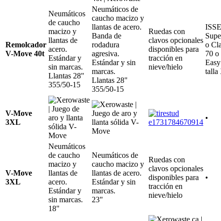
Neumáticos de
Neumáticos
caucho macizo y
de caucho
llantas de acero.
ISSE
macizo y
Ruedas con
Banda de
Supe
llantas de
clavos opcionales
Remolcador
rodadura
o Cla
acero.
disponibles para
V-Move 40t
agresiva.
70 o
Estándar y
tracción en
Estándar y sin
Easy
sin marcas.
nieve/hielo
marcas.
tall
Llantas 28"
Llantas 28"
355/50-15
355/50-15
V-Move
•
3XL
Neumáticos
de caucho
Neumáticos de
Ruedas con
macizo y
caucho macizo y
clavos opcionales
V-Move
llantas de
llantas de acero.
disponibles para
•
3XL
acero.
Estándar y sin
tracción en
Estándar y
marcas.
nieve/hielo
sin marcas.
23"
18"