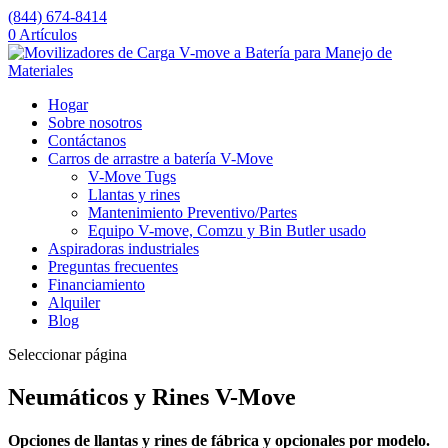
(844) 674-8414
0 Artículos
Hogar
Sobre nosotros
Contáctanos
Carros de arrastre a batería V-Move
V-Move Tugs
Llantas y rines
Mantenimiento Preventivo/Partes
Equipo V-move, Comzu y Bin Butler usado
Aspiradoras industriales
Preguntas frecuentes
Financiamiento
Alquiler
Blog
Seleccionar página
Neumáticos y Rines V-Move
Opciones de llantas y rines de fábrica y opcionales por modelo.