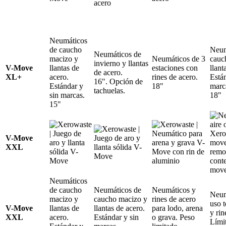
Neumáticos
de caucho
Neum
Neumáticos de
macizo y
Neumáticos de 3
cauc
invierno y llantas
V-Move
llantas de
estaciones con
llant
de acero.
XL+
acero.
rines de acero.
Están
16". Opción de
Estándar y
18"
marc
tachuelas.
sin marcas.
18"
15"
V-Move
XXL
Neumáticos
de caucho
Neumáticos de
Neumáticos y
Neum
macizo y
caucho macizo y
rines de acero
uso 
V-Move
llantas de
llantas de acero.
para lodo, arena
y rin
XXL
acero.
Estándar y sin
o grava. Peso
Lími