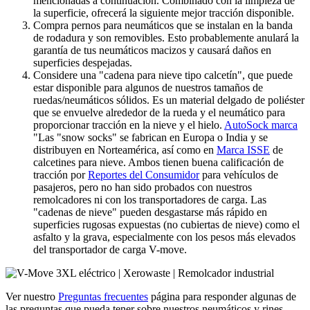
mencionadas a continuación. Combinado con la limpieza de
la superficie, ofrecerá la siguiente mejor tracción disponible.
Compra pernos para neumáticos que se instalan en la banda
de rodadura y son removibles. Esto probablemente anulará la
garantía de tus neumáticos macizos y causará daños en
superficies despejadas.
Considere una "cadena para nieve tipo calcetín", que puede
estar disponible para algunos de nuestros tamaños de
ruedas/neumáticos sólidos. Es un material delgado de poliéster
que se envuelve alrededor de la rueda y el neumático para
proporcionar tracción en la nieve y el hielo.
AutoSock marca
"Las "snow socks" se fabrican en Europa o India y se
distribuyen en Norteamérica, así como en
Marca ISSE
de
calcetines para nieve. Ambos tienen buena calificación de
tracción por
Reportes del Consumidor
para vehículos de
pasajeros, pero no han sido probados con nuestros
remolcadores ni con los transportadores de carga. Las
"cadenas de nieve" pueden desgastarse más rápido en
superficies rugosas expuestas (no cubiertas de nieve) como el
asfalto y la grava, especialmente con los pesos más elevados
del transportador de carga V-move.
Ver nuestro
Preguntas frecuentes
página para responder algunas de
las preguntas que pueda tener sobre nuestros neumáticos y rines.