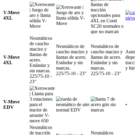
V-Move
4XL
Neumáticos
de caucho
Neumáticos de
Neumáticos de
macizo y
caucho macizo y
caucho macizo y
Auto
llantas de
V-Move
llantas de acero.
llantas de acero.
dispo
acero.
4XL
Estándar y sin
Estándar y sin
tracc
Estándar y
marcas.
marcas.
y hie
sin marcas.
225/75-10 - 23"
225/75-10 - 23"
225/75-10 -
23"
V-Move
•
EDV
Neumáticos
de tracción
Neumáticos