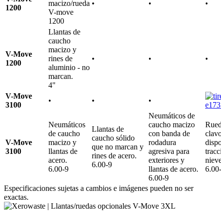
•
•
•
1200
Llantas de
caucho
macizo y
V-Move
rines de
•
•
•
1200
aluminio - no
marcan.
4"
V-Move
•
•
•
3100
Neumáticos de
Neumáticos
caucho macizo
Rued
Llantas de
de caucho
con banda de
clav
caucho sólido
V-Move
macizo y
rodadura
dispo
que no marcan y
3100
llantas de
agresiva para
tracc
rines de acero.
acero.
exteriores y
nieve
6.00-9
6.00-9
llantas de acero.
6.00
6.00-9
Especificaciones sujetas a cambios e imágenes pueden no ser
exactas.