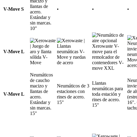
macizo y
llantas de
V-Move S
•
•
•
acero.
Estándar y
sin marcas.
10"
V-Move L
Neumáticos
de caucho
Neum
Llantas
macizo y
Neumáticos de 3
invie
neumáticas para
llantas de
estaciones con
de a
V-Move L
toda estación y
acero.
rines de acero.
(estr
rines de acero.
Estándar y
15"
16".
15"
sin marcas.
tachu
15"