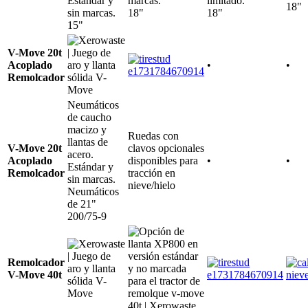
Estándar y
marcas.
limitado.
18"
sin marcas.
18"
18"
15"
V-Move 20t
Acoplado
•
•
Remolcador
Neumáticos
de caucho
macizo y
Ruedas con
llantas de
V-Move 20t
clavos opcionales
acero.
Acoplado
disponibles para
•
•
Estándar y
Remolcador
tracción en
sin marcas.
nieve/hielo
Neumáticos
de 21"
200/75-9
Remolcador
V-Move 40t