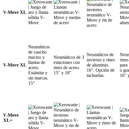
V-Move XL
Neumáticos
de caucho
Neumáticos de
Neum
macizo y
Neumáticos de 3
invierno y rines
rines
llantas de
estaciones con
V-Move XL
de aluminio.
para 
acero.
rines de acero.
16". Opción de
o gra
Estándar y
15" y 18"
tachuelas.
16" 
sin marcas.
15"
V-Move
XL+