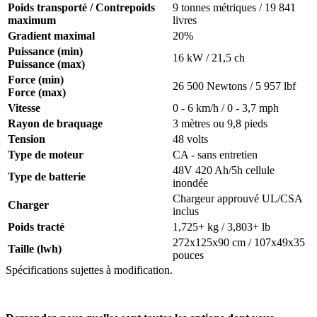
Poids transporté / Contrepoids
9 tonnes métriques / 19 841
maximum
livres
Gradient maximal
20%
Puissance (min)
16 kW / 21,5 ch
Puissance (max)
Force (min)
26 500 Newtons / 5 957 lbf
Force (max)
Vitesse
0 - 6 km/h / 0 - 3,7 mph
Rayon de braquage
3 mètres ou 9,8 pieds
Tension
48 volts
Type de moteur
CA - sans entretien
48V 420 Ah/5h cellule
Type de batterie
inondée
Chargeur approuvé UL/CSA
Charger
inclus
Poids tracté
1,725+ kg / 3,803+ lb
272x125x90 cm / 107x49x35
Taille (lwh)
pouces
Spécifications sujettes à modification.