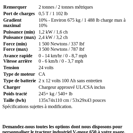
Remorquer
2 tonnes / 2 tonnes métriques
Port de charges
0,5 T / 1 102 lb
Gradient
10% - Environ 675 kg / 1 488 lb charge max à
maximal
10%
Puissance (min)
1,2 kW / 1,6 ch
Puissance (max)
2,4 kW / 3,2 ch
Force (min)
1 500 Newtons / 337 lbf
Force (max)
3 500 Newtons / 787 lbf
Avance rapide
0 - 14 km/hr / 0 - 8,7 mph
Vitesse arrière
0 - 6 km/h / 0 - 3,7 mph
Tension
24 volts
Type de moteur
CA
Type de batterie
2 x 12 volts 100 Ah sans entretien
Charger
Chargeur approuvé UL/CSA inclus
Poids tracté
245+ kg / 540+ lb
Taille (lwh)
135x74x110 cm / 53x29x43 pouces
Spécifications sujettes à modification.
Demandez-nous toutes les options dont nous disposons pour
personnaliser le tracteur industriel V-move 650 à votre usage.