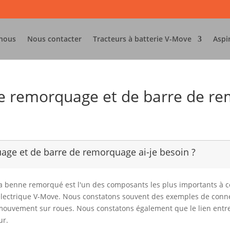
 nous
Nous contacter
Tracteurs à batterie V-Move
Aspi
de remorquage et de barre de re
age et de barre de remorquage ai-je besoin ?
ou la benne remorqué est l'un des composants les plus importants à
électrique V-Move. Nous constatons souvent des exemples de conn
ouvement sur roues. Nous constatons également que le lien entre l
ur.