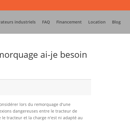
rateurs industriels
FAQ
Financement
Location
Blog
morquage ai-je besoin
 considérer lors du remorquage d'une
exions dangereuses entre le tracteur de
e tracteur et la charge n'est ni adapté au