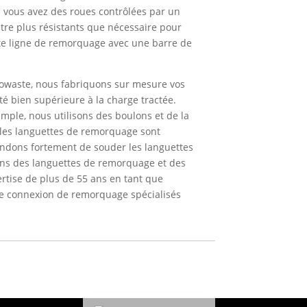
si vous avez des roues contrôlées par un
être plus résistants que nécessaire pour
nte ligne de remorquage avec une barre de
owaste, nous fabriquons sur mesure vos
 bien supérieure à la charge tractée.
mple, nous utilisons des boulons et de la
ù les languettes de remorquage sont
ndons fortement de souder les languettes
ons des languettes de remorquage et des
tise de plus de 55 ans en tant que
de connexion de remorquage spécialisés
Español de México
English